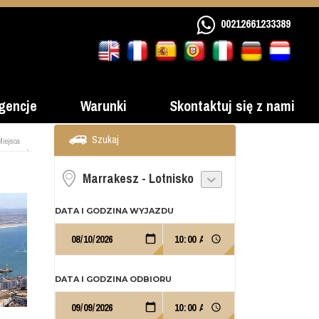
00212661233389
gencje
Warunki
Skontaktuj się z nami
Szukaj
Miejsca
DATA I GODZINA WYJAZDU
DATA I GODZINA ODBIORU