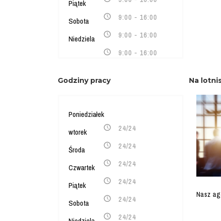
Piątek
9:00 - 16:00
Sobota
9:00 - 16:00
Niedziela
9:00 - 16:00
Godziny pracy
Na lotni
Poniedziałek
24/24
wtorek
24/24
Środa
24/24
Czwartek
24/24
Piątek
Nasz age
24/24
Sobota
24/24
Niedziela