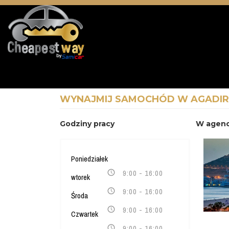
WYNAJMIJ SAMOCHÓD W AGADIR
Godziny pracy
W agenc
Poniedziałek
9:00 - 16:00
wtorek
9:00 - 16:00
Środa
9:00 - 16:00
Czwartek
9:00 - 16:00