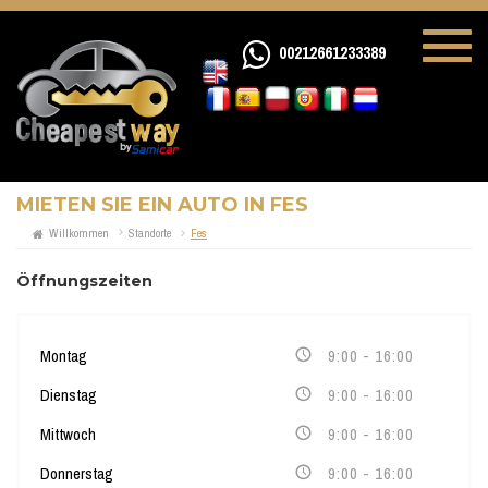
00212661233389
MIETEN SIE EIN AUTO IN FES
Willkommen
Standorte
Fes
Öffnungszeiten
Montag
9:00 - 16:00
Dienstag
9:00 - 16:00
Mittwoch
9:00 - 16:00
Donnerstag
9:00 - 16:00